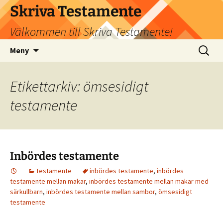
Hoppa
Skriva Testamente
till
Välkommen till Skriva Testamente!
innehåll
Sök
Meny
efter:
Etikettarkiv: ömsesidigt
testamente
Inbördes testamente
Testamente
inbördes testamente
,
inbördes
testamente mellan makar
,
inbördes testamente mellan makar med
särkullbarn
,
inbördes testamente mellan sambor
,
ömsesidigt
testamente