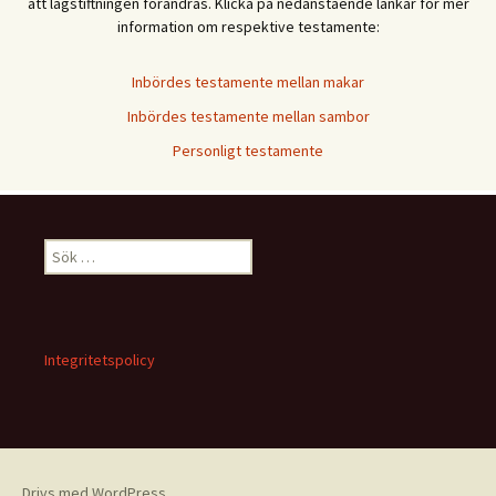
att lagstiftningen förändras. Klicka på nedanstående länkar för mer
information om respektive testamente:
Inbördes testamente mellan makar
Inbördes testamente mellan sambor
Personligt testamente
Sök
efter:
Integritetspolicy
Drivs med WordPress