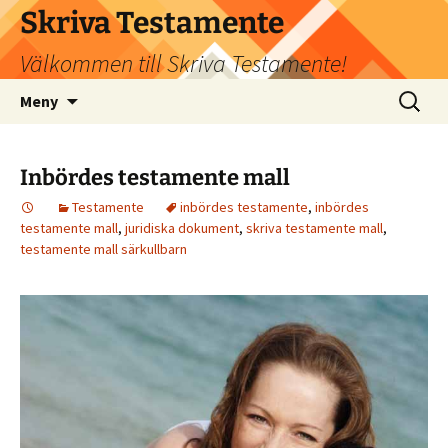
Hoppa
Skriva Testamente
till
Välkommen till Skriva Testamente!
innehåll
Sök
Meny
efter:
Inbördes testamente mall
Testamente
inbördes testamente
,
inbördes
testamente mall
,
juridiska dokument
,
skriva testamente mall
,
testamente mall särkullbarn