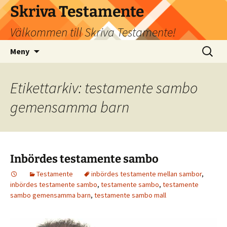
Hoppa
Skriva Testamente
till
Välkommen till Skriva Testamente!
innehåll
Sök
Meny
efter:
Etikettarkiv: testamente sambo
gemensamma barn
Inbördes testamente sambo
Testamente
inbördes testamente mellan sambor
,
inbördes testamente sambo
,
testamente sambo
,
testamente
sambo gemensamma barn
,
testamente sambo mall