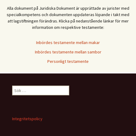
Alla dokument på Juridiska Dokument är upprättade av jurister med
specialkompetens och dokumenten uppdateras löpande i takt med
att lagstiftningen förändras. Klicka på nedanstående länkar för mer
information om respektive testamente:
Inbördes testamente mellan makar
Inbördes testamente mellan sambor
Personligt testamente
Sök
efter:
Integritetspolicy