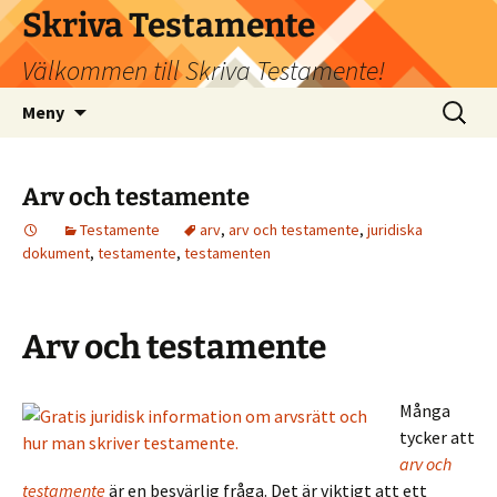
Hoppa
Skriva Testamente
till
Välkommen till Skriva Testamente!
innehåll
Sök
Meny
efter:
Arv och testamente
Testamente
arv
,
arv och testamente
,
juridiska
dokument
,
testamente
,
testamenten
Arv och testamente
Många
tycker att
arv och
testamente
är en besvärlig fråga. Det är viktigt att ett