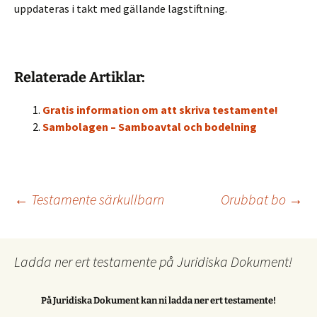
uppdateras i takt med gällande lagstiftning.
Relaterade Artiklar:
Gratis information om att skriva testamente!
Sambolagen – Samboavtal och bodelning
Inläggsnavigering
←
Testamente särkullbarn
Orubbat bo
→
Ladda ner ert testamente på Juridiska Dokument!
På Juridiska Dokument kan ni ladda ner ert testamente!