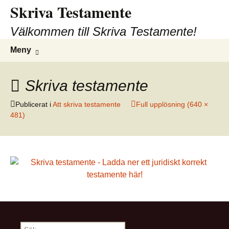
Skriva Testamente
Hoppa
till
Välkommen till Skriva Testamente!
innehåll
Sök
Meny
efter:
Skriva testamente
Publicerat
i
Att skriva testamente
Full upplösning (640 ×
481)
Sök